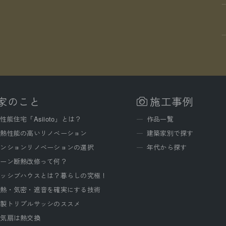
家のこと
施工事例
性能住宅「Asiioto」とは？
作品一覧
断熱性能の高いリノベーション
建築家別で探す
マンションリノベーションの選択
年代から探す
ゾーン断熱改修って何？
パッシブハウスとは？暮らしの究極！
断熱・気密・遮音を確実にする技術
木製トリプルサッシのススメ
換気扇は熱交換