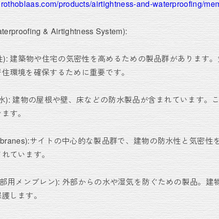
.rothoblaas.com/products/airtightness-and-waterproofing/m
ofing & Airtightness System):
 (気密性): 建築物や住宅の気密性を高めるための製品群がありま
居住環境を確保するために重要です。
G (防水): 建物の屋根や壁、床などの防水製品が含まれています
せます。
mbranes):サイトの中心的な製品群で、建物の防水性と気密
されています。
ranes (外部用メンブレン): 外部からの水や湿気を防ぐための製品
保護します。