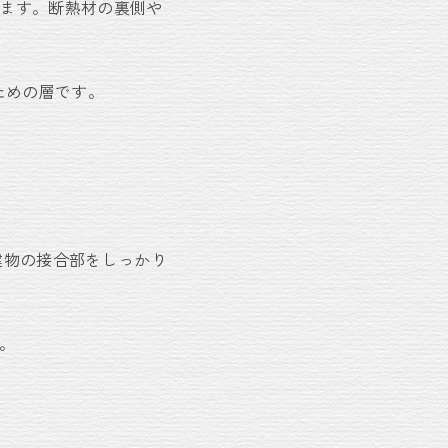
確保します。断熱材の裏側や
防ぐための層です。
製品。建物の接合部をしっかり
す。