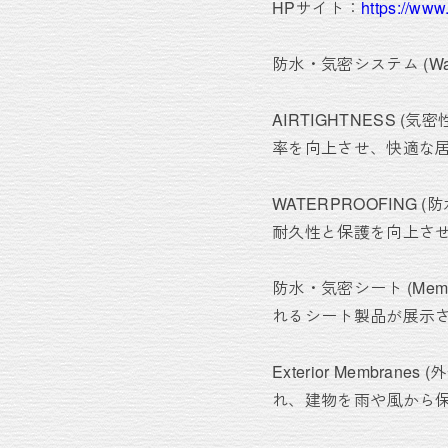
HPサイト：
https://www
防水・気密システム (Waterpro
AIRTIGHTNESS
率を向上させ、快適な
WATERPROOFIN
耐久性と保護を向上さ
防水・気密シート (Me
れるシート製品が展示
Exterior Memb
れ、建物を雨や風から