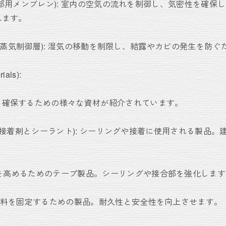
ranes (内部用メンブレン): 室内の空気の流れを制御し、気密性を
れます。
 Layers (蒸気制御層): 湿気の移動を制限し、結露やカビの発生を
ials):
を確保するための様々な資材が紹介されています。
ealants (接着剤とシーラント): シーリングや接着に使用される
 気密性を高めるためのテープ製品。シーリングや接合部を強化しま
): 建築材料を固定するための製品。耐久性と安全性を向上させます。