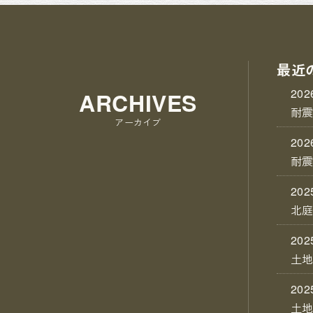
最近
202
ARCHIVES
耐
アーカイブ
202
耐
202
北
202
土
202
土