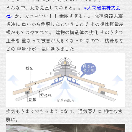
そんな中、瓦を見直してみると。。
※大栄窯業株式会
社※
か、カッコいい！！
素敵すぎる。。
阪神淡路大震
災時に
重いから倒壊したということで
その後は軽量屋
根がもてはやされて。
建物の構造体の劣化
そのうえで
土葺き
重なって被害が大きくなった
なので、桟葺きな
どの
軽量化が一気に進みました
換気もうまくできるようになり、通気層とに
相性も抜
群に。