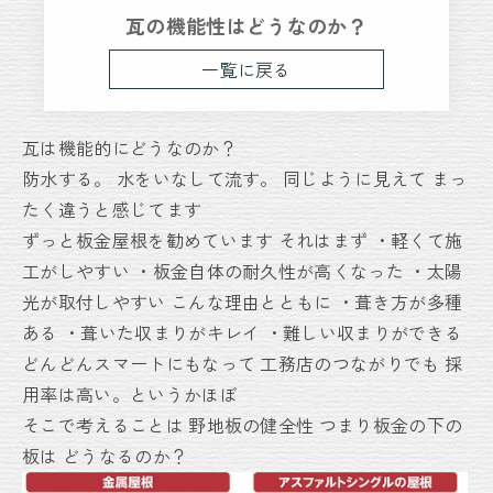
瓦の機能性はどうなのか？
一覧に戻る
瓦は機能的にどうなのか？
防水する。
水をいなして流す。
同じように見えて
まっ
たく違うと感じてます
ずっと板金屋根を勧めています
それはまず
・軽くて施
工がしやすい
・板金自体の耐久性が高くなった
・太陽
光が取付しやすい
こんな理由とともに
・葺き方が多種
ある
・葺いた収まりがキレイ
・難しい収まりができる
どんどんスマートにもなって
工務店のつながりでも
採
用率は高い。というかほぼ
そこで考えることは
野地板の健全性
つまり板金の下の
板は
どうなるのか？